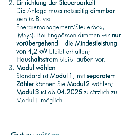
Einrichtung der Steuerbarkeit
Die Anlage muss netzseitig
dimmbar
sein (z. B. via
Energiemanagement/Steuerbox,
iMSys). Bei Engpässen dimmen wir
nur
vorübergehend
– die
Mindestleistung
von 4,2 kW
bleibt erhalten;
Haushaltsstrom
bleibt
außen vor
.
Modul wählen
Standard ist
Modul 1
; mit
separatem
Zähler
können Sie
Modul 2
wählen;
Modul 3
ist ab
04.2025
zusätzlich zu
Modul 1 möglich.
Gut zu wissen