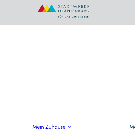
Strom
OR
IGINAL
STROM
OR
IGINAL
HEIZS
OR
IGINAL
STROM
OR
IGINAL
STROM
Erdgas
PLU
OR
IGINAL
GAS
OR
IGINAL
GAS
OR
IGINAL
KLIMA
Wärme
Mein Zuhause
M