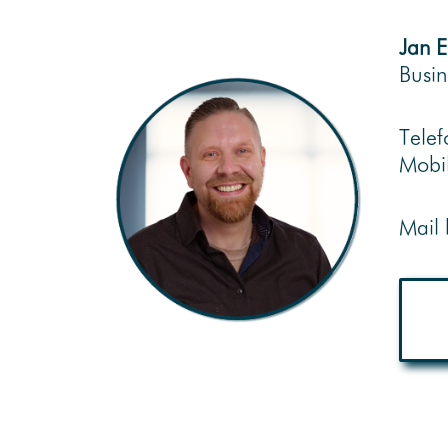
Jan E
Busi
Tele
Mobi
Mail