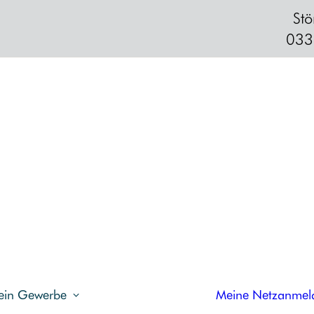
Stö
033
PLUS
Strom
TROM
OR
IGINAL
STROM
DYNAMISCH
PLUS
OR
IGINAL
STROM
BUSINESS
OR
IGINAL
STROM
RLM
OR
IGINAL
STROM
EXKLUSIV
OR
IGINAL
STROM
S
OR
IGINAL
HEIZSTROM
GAS
Erdgas
OR
IGINAL
GAS
ein Gewerbe
Meine Netzanmel
OR
IGINAL
GAS
PLUS