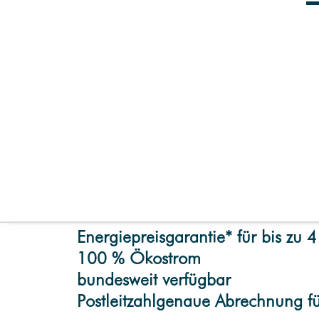
Fernwärme
Wärmelösungen
Trinkwasser
E-Mobilität
Ladekarte
EX
OR
IGINAL
STROM
Ladestation
Wallbox
Exklusive Energiepr
Photovoltaik
Abwasser
Energiepreisgarantie* für bis zu 4
100 % Ökostrom
bundesweit verfügbar
Postleitzahlgenaue Abrechnung f