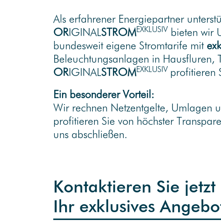
Als erfahrener Energiepartner unterst
EXKLUSIV
OR
IGINAL
STROM
bieten wir 
bundesweit eigene Stromtarife mit
exk
Beleuchtungsanlagen in Hausfluren, 
EXKLUSIV
OR
IGINAL
STROM
profitieren
Ein besonderer Vorteil:
Wir rechnen Netzentgelte, Umlagen un
profitieren Sie von höchster Transpar
uns abschließen.
Kontaktieren Sie jetz
Ihr exklusives Angebo