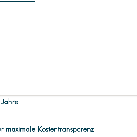
BUSINESS
OR
IGINAL
GAS
RLM
OR
IGINAL
GAS
EXKLUSIV
OR
IGINAL
GAS
Wärme
KLUSIV
:
Fernwärme
Wärmelösungen
eise für Ihre Gewerbestan
Trinkwasser
 Jahre
ür maximale Kostentransparenz