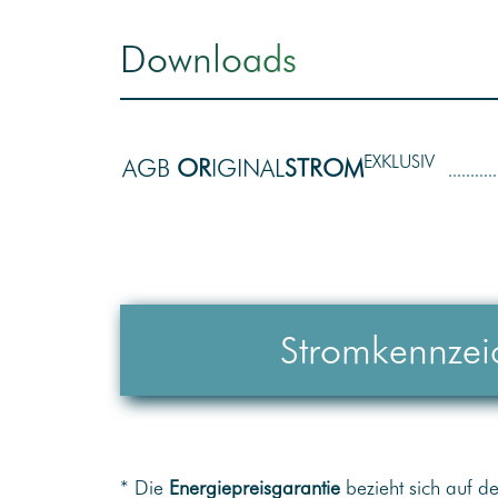
Downloads
EXKLUSIV
AGB
OR
IGINAL
STROM
Strom­kennze
* Die
Energiepreisgarantie
bezieht sich auf d