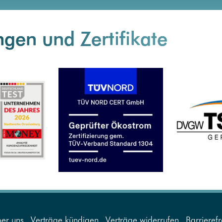
gen und Zertifikate
er uns
Verträge kündigen
Verträge widerrufen
Barrierefr