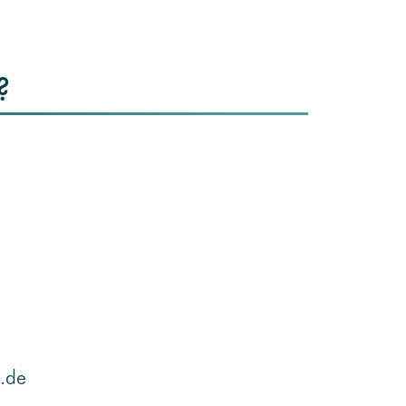
?
.de