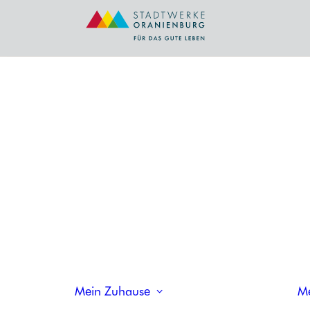
Strom
OR
IGINAL
STROM
OR
IGINAL
HEIZS
OR
IGINAL
STROM
OR
IGINAL
STROM
Erdgas
PLU
OR
IGINAL
GAS
OR
IGINAL
GAS
OR
IGINAL
KLIMA
Wärme
Mein Zuhause
M