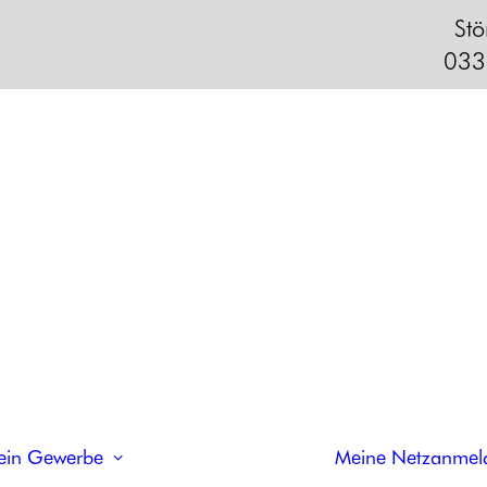
Stö
033
PLUS
Strom
TROM
OR
IGINAL
STROM
DYNAMISCH
PLUS
OR
IGINAL
STROM
BUSINESS
OR
IGINAL
STROM
RLM
OR
IGINAL
STROM
EXKLUSIV
OR
IGINAL
STROM
S
OR
IGINAL
HEIZSTROM
GAS
Erdgas
OR
IGINAL
GAS
ein Gewerbe
Meine Netzanmel
OR
IGINAL
GAS
PLUS