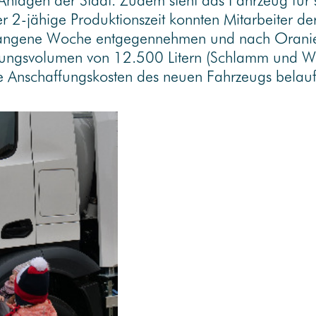
Anlagen der Stadt. Zudem steht das Fahrzeug für s
er 2-jähige Produktionszeit konnten Mitarbeiter d
gangene Woche entgegennehmen und nach Oranie
ssungsvolumen von 12.500 Litern (Schlamm und Wa
ie Anschaffungskosten des neuen Fahrzeugs belau